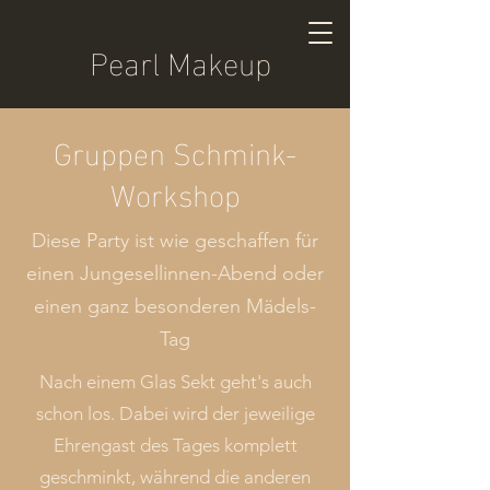
Pearl Makeup
Gruppen Schmink-
Workshop
Diese Party ist wie geschaffen für
einen Jungesellinnen-Abend oder
einen ganz besonderen Mädels-
Tag
Nach einem Glas Sekt geht's auch
schon los. Dabei wird der jeweilige
Ehrengast des Tages komplett
geschminkt, während die anderen